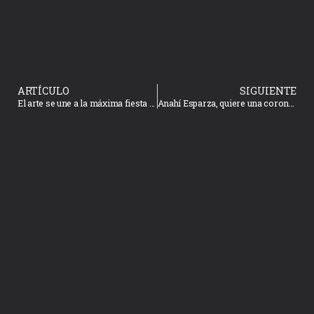
ARTÍCULO
SIGUIENTE
El arte se une a la máxima fiesta en el XXIV Premio Antonio López Sáenz
Anahí Esparza, quiere una corona que convoque la paz, la unión y el orgullo mazatleco