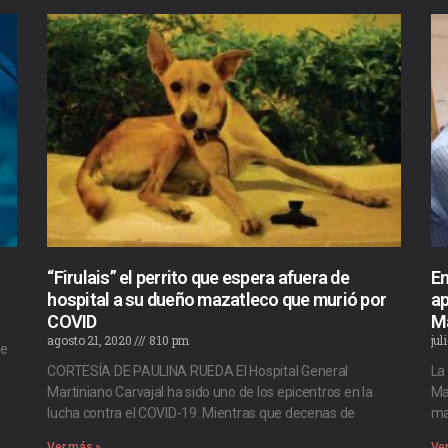
“Firulais” el perrito que espera afuera de
En
hospital a su dueño mazatleco que murió por
ap
COVID
M
agosto 21, 2020
8:10 pm
jul
de
CORTESÍA DE PAULINA RUEDA El Hospital General
La
Martiniano Carvajal ha sido uno de los epicentros en la
Ma
lucha contra el COVID-19. Mientras que decenas de
ma
Ver más »
Ve