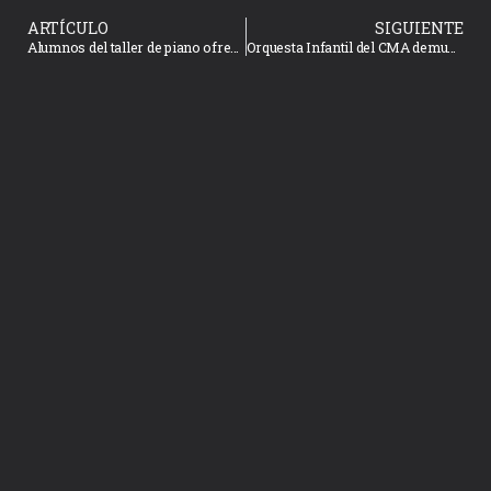
ARTÍCULO
SIGUIENTE
Alumnos del taller de piano ofrecieron recital de fin de cursos en el Museo de la Música
Orquesta Infantil del CMA demuestra su talento y crecimiento musical en emotivo recital