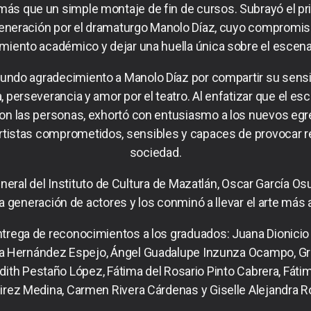
s que un simple montaje de fin de cursos. Subrayó el priv
eneración por el dramaturgo Manolo Díaz, cuyo compromiso 
imiento académico y dejar una huella única sobre el escenar
undo agradecimiento a Manolo Díaz por compartir su sensib
 perseverancia y amor por el teatro. Al enfatizar que el es
con las personas, exhortó con entusiasmo a los nuevos egres
tistas comprometidos, sensibles y capaces de provocar ref
sociedad.
eneral del Instituto de Cultura de Mazatlán, Oscar García Os
va generación de actores y los conminó a llevar el arte más al
trega de reconocimientos a los graduados: Juana Dionicio 
ha Hernández Espejo, Ángel Guadalupe Inzunza Ocampo, Grec
udith Pestaño López, Fátima del Rosario Pinto Cabrera, Fátim
irez Medina, Carmen Rivera Cárdenas y Giselle Alejandra R