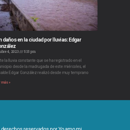
n daños en la ciudad por lluvias: Edgar
onzález
ubre 4, 2023
5:15 pm
te la lluvia constante que se ha registrado en el
nicipio desde la madrugada de este miércoles, el
calde Edgar González realizó desde muy temprano
r más »
s derechos reservados por Yo amo mi