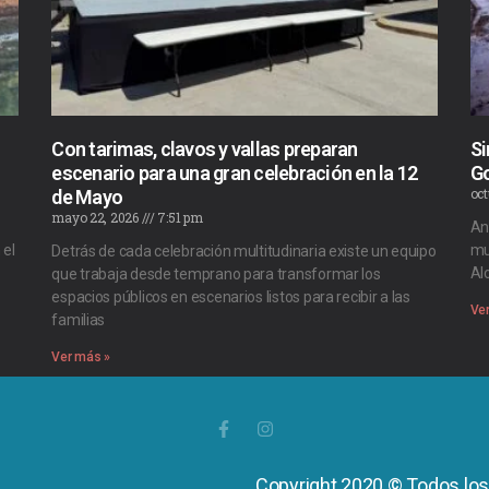
Con tarimas, clavos y vallas preparan
Si
escenario para una gran celebración en la 12
G
oct
de Mayo
mayo 22, 2026
7:51 pm
An
 el
mu
Detrás de cada celebración multitudinaria existe un equipo
Al
que trabaja desde temprano para transformar los
espacios públicos en escenarios listos para recibir a las
Ve
familias
Ver más »
Copyright 2020 © Todos lo