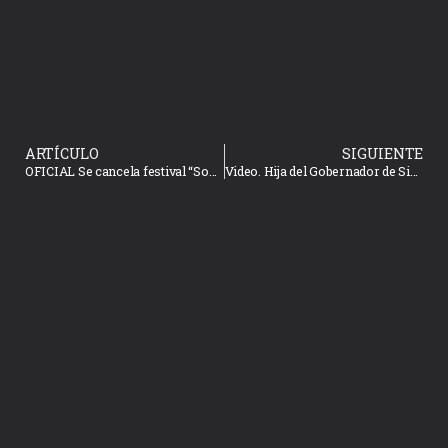
ARTÍCULO
SIGUIENTE
OFICIAL Se cancela festival “Somos Musik” Mazatlán por Coronavirus
Video. Hija del Gobernador de Sinaloa da positivo a Coronavirus