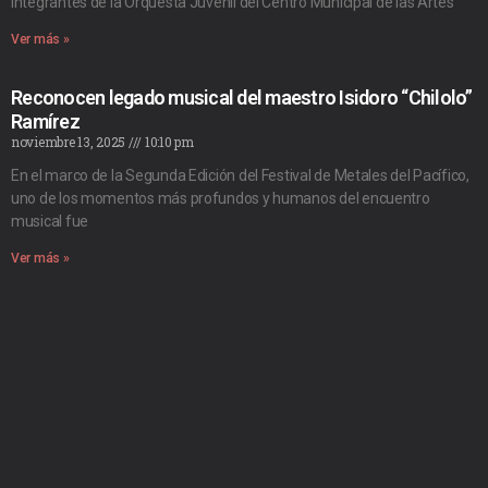
integrantes de la Orquesta Juvenil del Centro Municipal de las Artes
Ver más »
Reconocen legado musical del maestro Isidoro “Chilolo”
Ramírez
noviembre 13, 2025
10:10 pm
En el marco de la Segunda Edición del Festival de Metales del Pacífico,
uno de los momentos más profundos y humanos del encuentro
musical fue
Ver más »