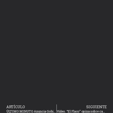
ARTÍCULO
SIGUIENTE
ÚLTIMO MINUTO Anuncia Gobierno de Mazatlán cierre de panteones por Día de las madres
Video. “El Flaco” opina sobre canción de Banda MS Feat. Snoog Doog