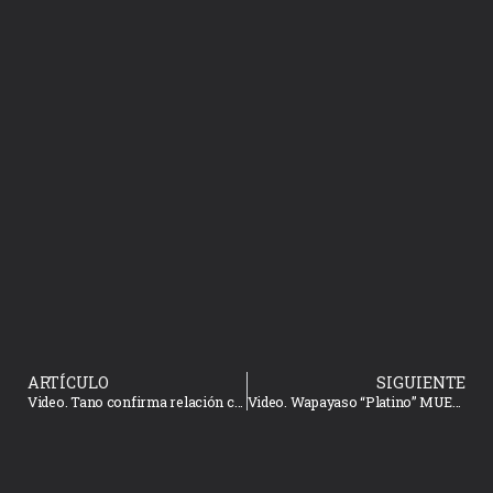
ARTÍCULO
SIGUIENTE
Video. Tano confirma relación con la viuda de su primo Valentín Elizalde
Video. Wapayaso “Platino” MUESTRA TODO al preparar “aguachile”