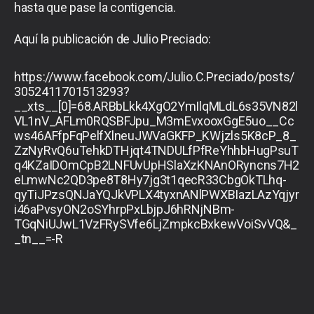
hasta que pase la contigencia.
Aquí la publicación de Julio Preciado:
https://www.facebook.com/Julio.C.Preciado/posts/
3052411701513293?
__xts__[0]=68.ARBbLkk4XgO2YmIlqMLdL6s35VN82l
VL1nV_AFLm0RQSBFJpu_M3mEvxooxGgE5uo__Cc
ws46AFfpFqPelfXlneuJWVaGKFP_KWjzls5K8cP_8_
ZzNyRvQ6uTehkDTHjqt4TNDULfPfReYhhbHugPsuT
q4KZaIDOmCpB2LNFUvUpHSlaXzKNAnORyncns7H2
eLmwNc2QD3pe8T8Hy7jg3t1qecR33CbgOkTLhq-
qyTiJPzsQNJaYQJkVPLX4tyxnANlPWXBIazLAzYqjyr
i46aPvsyON2oSYhrpPxLbjpJ6hRNjNBm-
TGqNiUJwL1VzFRySVfe6LjZmpkcBxkewVoiSvVQ&_
_tn__=-R