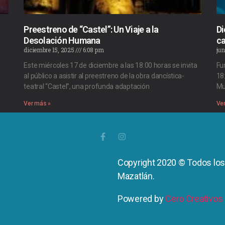
Preestreno de “Castel”: Un Viaje a la
Di
Desolación Humana
ca
diciembre 15, 2025
6:08 pm
jun
Este miércoles 17 de diciembre a las 18:00 horas se invita
Fu
al público a asistir al preestreno de la obra dancística-
18
teatral “Castel”, una profunda adaptación
Mu
Ver más »
Ve
Copyright 2020 © Todos lo
Mazatlán.
Powered by
Cero Creativos