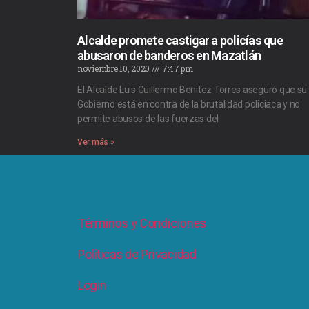
Alcalde promete castigar a policías que
abusaron de banderos en Mazatlán
noviembre 10, 2020
7:47 pm
El Alcalde Luis Guillermo Benitez Torres aseguró que su
Gobierno está en contra de la brutalidad policiaca y no
permite abusos de las fuerzas del
Ver más »
Términos y Condiciones
Políticas de Privacidad
Login