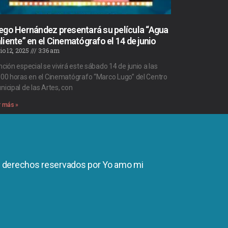
ego Hernández presentará su película “Agua
liente” en el Cinematógrafo el 14 de junio
io 12, 2025
3:36 am
nción especial se vivirá este sábado 14 de junio a las
:00 horas en el Cinematógrafo “Marco Lugo” del Centro
nicipal de las Artes, con
r más »
s derechos reservados por Yo amo mi