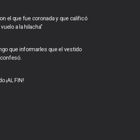
con el que fue coronada y que calificó
uelo a la hilacha”
engo que informarles que el vestido
 confesó.
do ¡AL FIN!