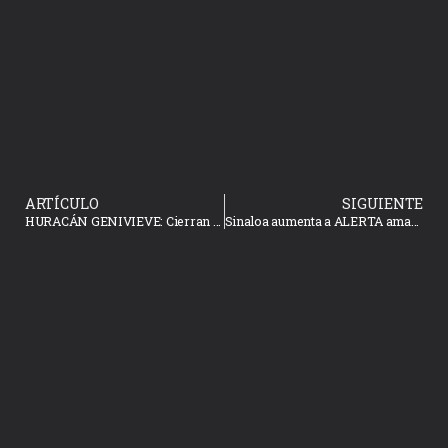
ARTÍCULO
SIGUIENTE
HURACÁN GENIVIEVE: Cierran a la navegación el puerto de Mazatlán
Sinaloa aumenta a ALERTA amarilla por huracán “Genevieve”