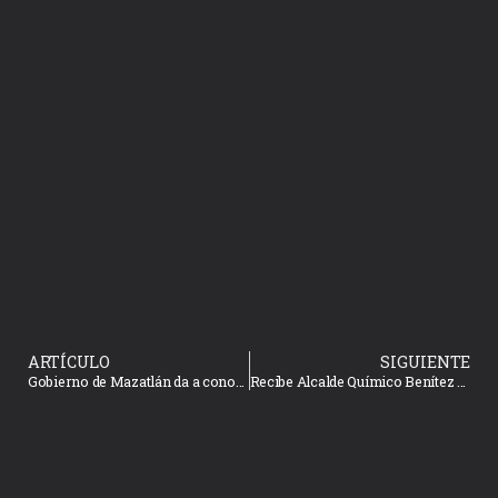
ARTÍCULO
SIGUIENTE
Gobierno de Mazatlán da a conocer proyecto para proteger áreas de La Noria como patrimonio municipal
Recibe Alcalde Químico Benítez a AMLO en Mazatlán