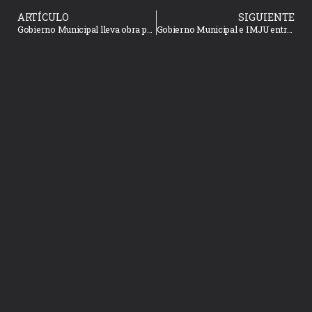
ARTÍCULO
SIGUIENTE
Gobierno Municipal lleva obra pública a Villas del Sol y Pradera Dorada por 7.2 MDP
Gobierno Municipal e IMJU entregan 4.8 MDP en becas Proase a 1,500 estudiantes