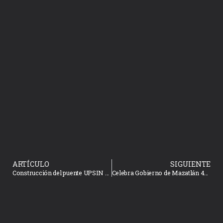
ARTÍCULO
SIGUIENTE
Construcción del puente UPSIN reporta un avance del 42%: Bienestar Social
Celebra Gobierno de Mazatlán 42 aniversario de Acuario Mazatlán