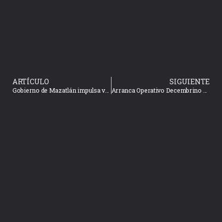
ARTÍCULO
SIGUIENTE
Gobierno de Mazatlán impulsa valores cívicos en los estudiantes del Cobaes
Arranca Operativo Decembrino de Seguridad Ciudadana 2022 con la participación de corporaciones de los tres niveles de gobierno