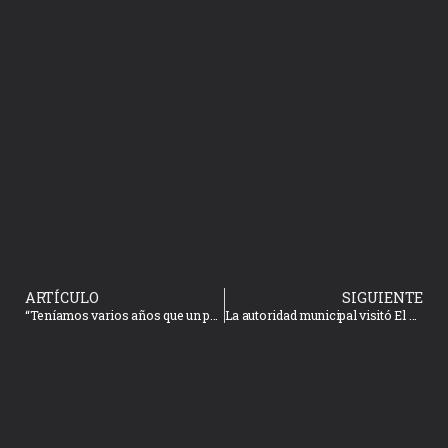
ARTÍCULO
SIGUIENTE
“Teníamos varios años que un presidente no nos visitaba”: Habitantes de El Chilillo
La autoridad municipal visitó El Puente del Quelite, El Moral, Los Zapotes y Potrero de Carrasco