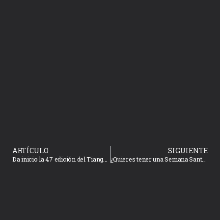
ARTÍCULO
SIGUIENTE
Da inicio la 47 edición del Tianguis Turístico CDMX 2023
¿Quieres tener una Semana Santa Segura?, acata las indicaciones de Protección Civil Municipal