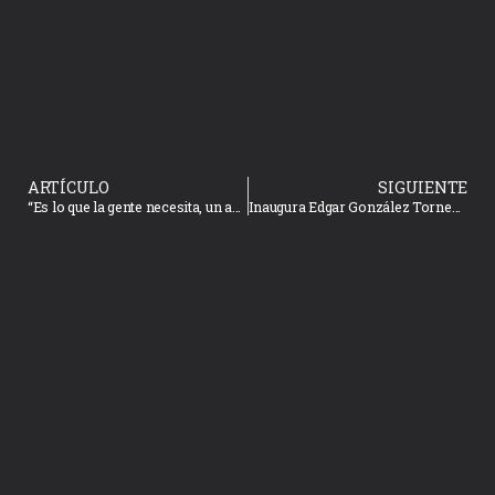
ARTÍCULO
SIGUIENTE
“Es lo que la gente necesita, un acercamiento con el Alcalde”; vecinos de Montebello reciben a Edgar González
Inaugura Edgar González Torneo Estatal de Futbol, categoría Chupones