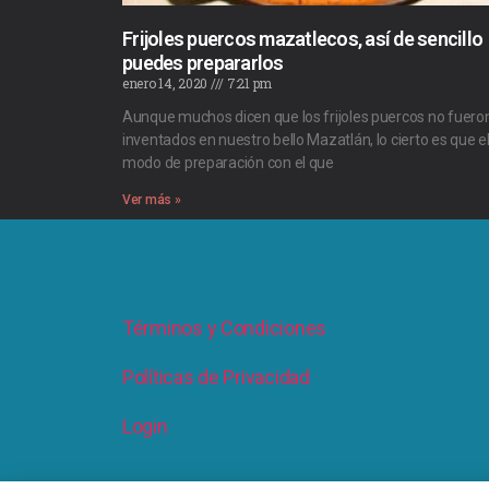
Frijoles puercos mazatlecos, así de sencillo
puedes prepararlos
enero 14, 2020
7:21 pm
Aunque muchos dicen que los frijoles puercos no fuero
inventados en nuestro bello Mazatlán, lo cierto es que e
modo de preparación con el que
Ver más »
Términos y Condiciones
Políticas de Privacidad
Login