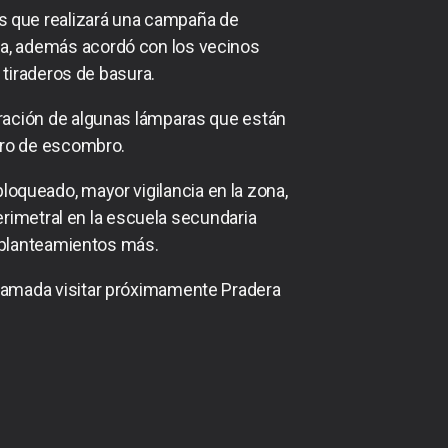
es que realizará una campaña de
za, además acordó con los vecinos
 tiraderos de basura.
paración de algunas lámparas que están
tiro de escombro.
loqueado, mayor vigilancia en la zona,
erimetral en la escuela secundaria
 planteamientos más.
gramada visitar próximamente Pradera