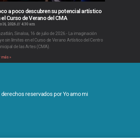
co a poco descubren su potencial artístico
 el Curso de Verano del CMA
io 16, 2026
4:30 am
zatlán, Sinaloa, 16 de julio de 2026.- La imaginación
ye sin límites en el Curso de Verano Artístico del Centro
nicipal de las Artes (CMA).
r más »
s derechos reservados por Yo amo mi