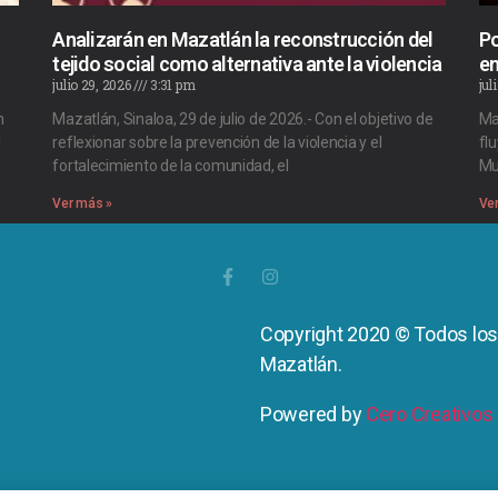
Analizarán en Mazatlán la reconstrucción del
Po
tejido social como alternativa ante la violencia
en
julio 29, 2026
3:31 pm
jul
n
Mazatlán, Sinaloa, 29 de julio de 2026.- Con el objetivo de
Ma
l
reflexionar sobre la prevención de la violencia y el
flu
fortalecimiento de la comunidad, el
Mu
Ver más »
Ve
Copyright 2020 © Todos lo
Mazatlán.
Powered by
Cero Creativos