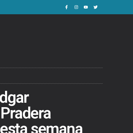
Edgar
 Pradera
, esta semana