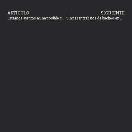
ARTÍCULO
SIGUIENTE
Estamos atentos a una posible contingencia por lluvias: Alcalde Edgar González
Sin parar trabajos de bacheo en Mazatlá