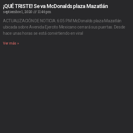
¡QUÉ TRISTE! Se va McDonalds plaza Mazatlán
septiembre 1, 2020
11:46 pm
ACTUALIZACIÓN DE NOTICIA: 6:05 P.M McDonalds plaza Mazatlán
ubicada sobre Avenida Ejercito Mexicano cerrará sus puertas. Desde
hace unas horas se está convirtiendo en viral
Ver más »