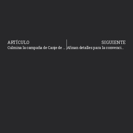
ARTÍCULO
SIGUIENTE
Culmina la campaña de Canje de armas de fuego en Mazatlán
Afinan detalles para la convención de cruceros de la FCCA.