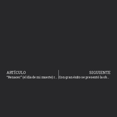
ARTÍCULO
SIGUIENTE
“Renacer” (el día de mi muerte) registra lleno total al iniciar la Muestra Local de Teatro
Con gran éxito se presentó la obra Ojo de Res