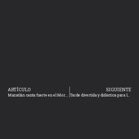
ARTÍCULO
SIGUIENTE
Mazatlán canta fuerte en el Morelli: Vanessa Gama y Rosa María Ferreiro, finalistas de lujo
Tarde divertida y didáctica para los pequeños durante el programa “Jueves Literario”