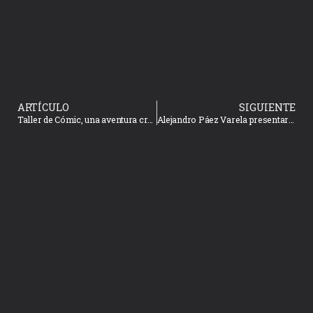
ARTÍCULO
SIGUIENTE
Taller de Cómic, una aventura creativa que está por iniciar
Alejandro Páez Varela presentará en Casa del Marino su novela “Los vendedores de almas”