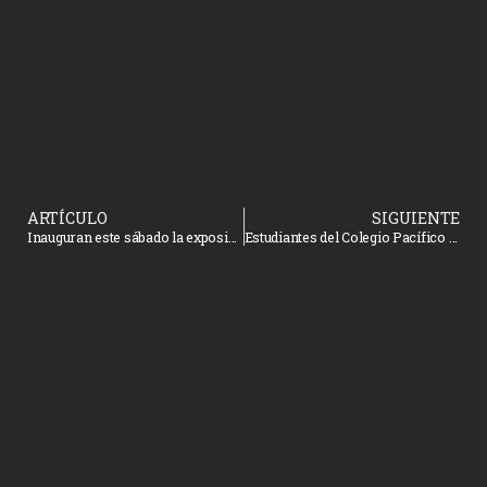
ARTÍCULO
SIGUIENTE
Inauguran este sábado la exposición “Crecer: Arte Infantil con Libertad” en el Museo Casa Marino
Estudiantes del Colegio Pacífico exploran el proceso creativo en el Centro Municipal de las Artes