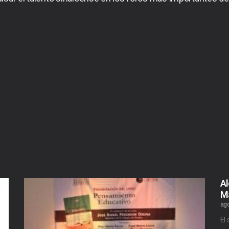
Al
Ma
ago
El