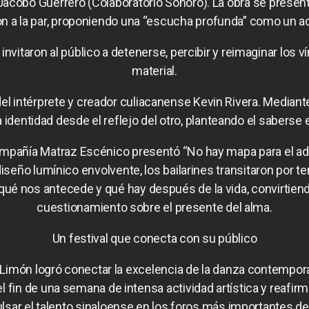
 Jacobo Guerrero (Colaboratorio Sonoro). La obra se prese
n a la par, proponiendo una “escucha profunda” como un ac
 invitaron al público a detenerse, percibir y reimaginar los
material.
el intérprete y creador culiacanense Kevin Rivera. Mediante
 identidad desde el reflejo del otro, planteando el saberse e
compañía Matraz Escénico presentó “No hay mapa para el ad
seño lumínico envolvente, los bailarines transitaron por t
qué nos antecede y qué hay después de la vida, convirtien
cuestionamiento sobre el presente del alma.
Un festival que conecta con su público
é Limón logró conectar la excelencia de la danza contempor
 fin de una semana de intensa actividad artística y reafir
lsar el talento sinaloense en los foros más importantes de