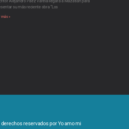
critor Alejandro Páez Varela llegará a Mazatlán para
esentar su más reciente obra “Los
r más »
s derechos reservados por Yo amo mi