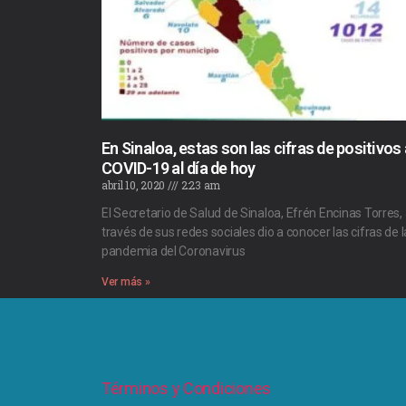
En Sinaloa, estas son las cifras de positivos 
COVID-19 al día de hoy
abril 10, 2020
2:23 am
El Secretario de Salud de Sinaloa, Efrén Encinas Torres,
través de sus redes sociales dio a conocer las cifras de l
pandemia del Coronavirus
Ver más »
Términos y Condiciones