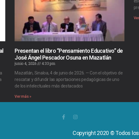
es
pr
Ve
al
Presentan el libro “Pensamiento Educativo” de
José Ángel Pescador Osuna en Mazatlán
junio 4, 2026
4:33 pm
 a
Mazatlán, Sinaloa, 4 de junio de 2026. — Con el objetivo de
a
rescatar y difundir las aportaciones pedagógicas de uno
de los intelectuales más destacados
Ver más »
Copyright 2020 © Todos lo