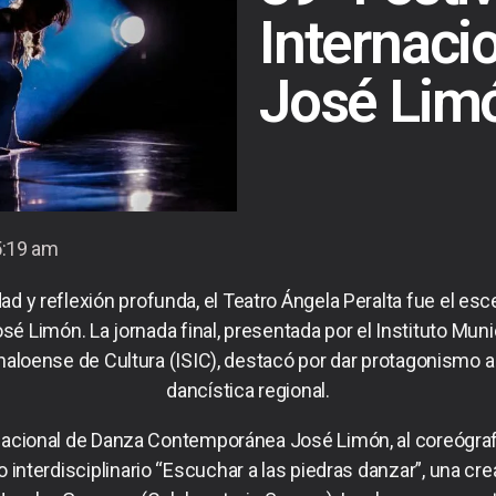
Internaci
José Lim
5:19 am
d y reflexión profunda, el Teatro Ángela Peralta fue el esc
sé Limón. La jornada final, presentada por el Instituto Muni
inaloense de Cultura (ISIC), destacó por dar protagonismo
dancística regional.
acional de Danza Contemporánea José Limón, al coreógraf
o interdisciplinario “Escuchar a las piedras danzar”, una c