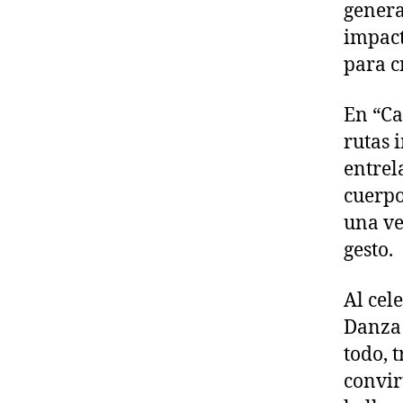
genera
impact
para c
En “Ca
rutas 
entrel
cuerpo
una ve
gesto.
Al cel
Danza 
todo, 
convir