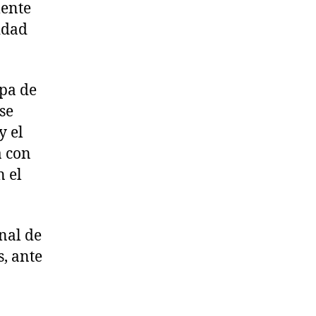
mente
idad
apa de
se
y el
a con
 el
onal de
, ante