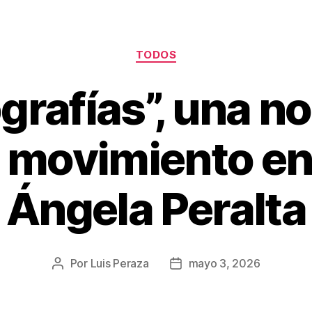
TODOS
grafías”, una n
 movimiento en 
Ángela Peralta
Por
Luis Peraza
mayo 3, 2026