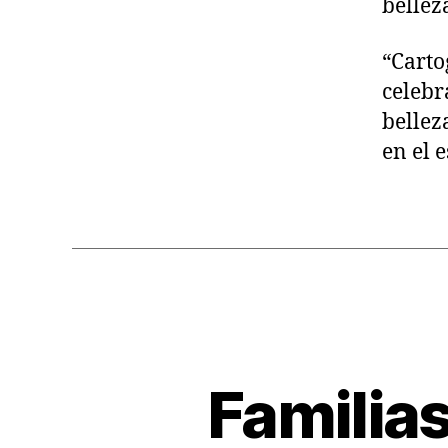
bellez
“Carto
celebr
bellez
en el 
Familia