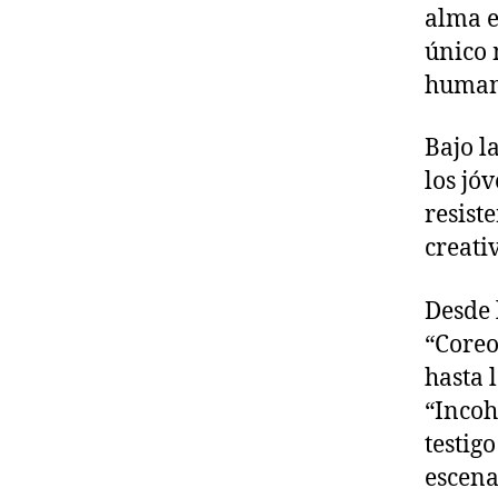
alma e
único 
human
Bajo l
los jó
resist
creati
Desde 
“Coreo
hasta 
“Incoh
testig
escena