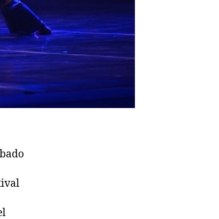
ábado
ival
el