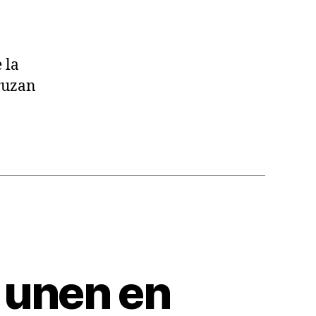
 la
cruzan
 unen en