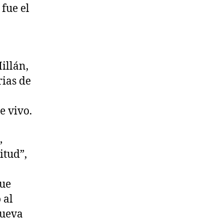
fue el
illán,
rias de
e vivo.
,
itud”,
fue
 al
nueva