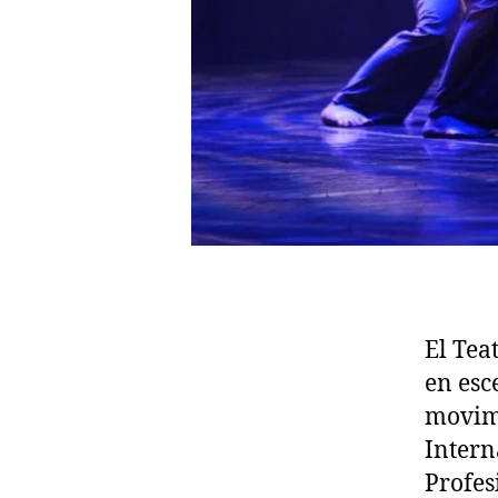
El Tea
en esc
movimi
Intern
Profes