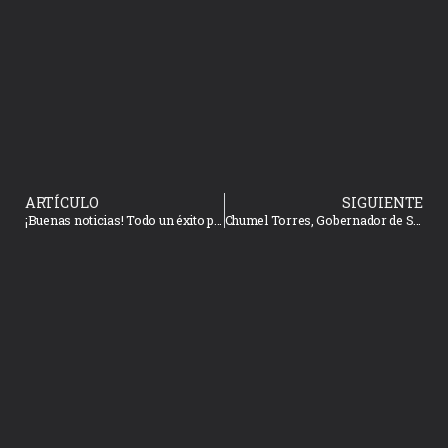
ARTÍCULO
SIGUIENTE
¡Buenas noticias! Todo un éxito primera prueba de la vacuna contra el COVID-19 en China
Chumel Torres, Gobernador de Sinaloa y Banda El Recodo ¡Armarán fiesta frente a la playa!