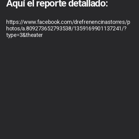
Aquí el reporte detallado:
https://www.facebook.com/drefrenencinastorres/p
hotos/a.809273652793538/1359169901137241/?
type=3&theater