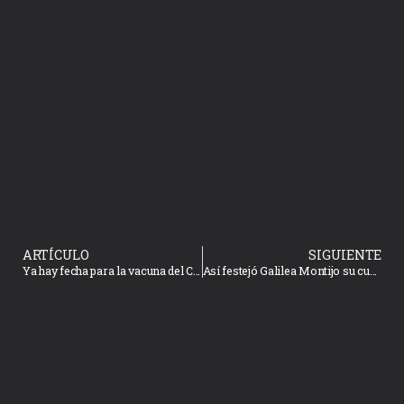
ARTÍCULO
SIGUIENTE
Ya hay fecha para la vacuna del COVID-19, millones de dosis serán accesibles para el mundo
Así festejó Galilea Montijo su cumpleaños 47, en medio de la pandemia