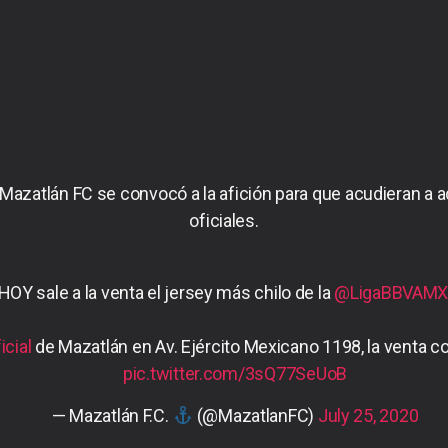
 Mazatlán FC se convocó a la afición para que acudieran a ad
oficiales.
HOY sale a la venta el jersey más chilo de la
@LigaBBVAM
cial
de Mazatlán en Av. Ejército Mexicano 1198, la venta 
pic.twitter.com/3sQ77SeUoB
— Mazatlán F.C.
(@MazatlanFC)
July 25, 2020