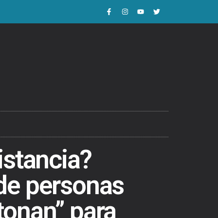
istancia?
de personas
tonan” para