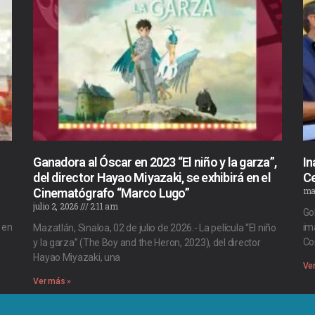
Ganadora al Óscar en 2023 “El niño y la garza”,
In
del director Hayao Miyazaki, se exhibirá en el
Ce
ma
Cinematógrafo “Marco Lugo”
julio 2, 2026
2:11 am
Go
 en
im
Mazatlán, Sinaloa, 02 de julio de 2026.- La película “El niño
Co
y la garza” (The Boy and the Heron, 2023), del director
Hayao Miyazaki, una
Ve
Ver más »