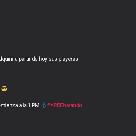
quirir a partir de hoy sus playeras
X
comienza a la 1 PM
#ARREbatando