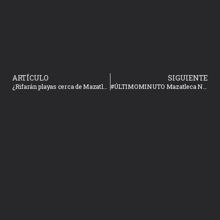
ARTÍCULO
SIGUIENTE
¿Rifarán playas cerca de Mazatlán? AMLO podría sortear estos terrenos
#ÚLTIMOMINUTO Mazatleca Niky Muñeca se agarra a golpes en bar de la CDMX