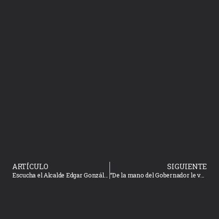
ARTÍCULO
SIGUIENTE
Escucha el Alcalde Edgar González necesidades de habitantes de comisarias de El Habal
“De la mano del Gobernador le vamos a entrar a todos los problemas educativos”: Alcalde Edgar González