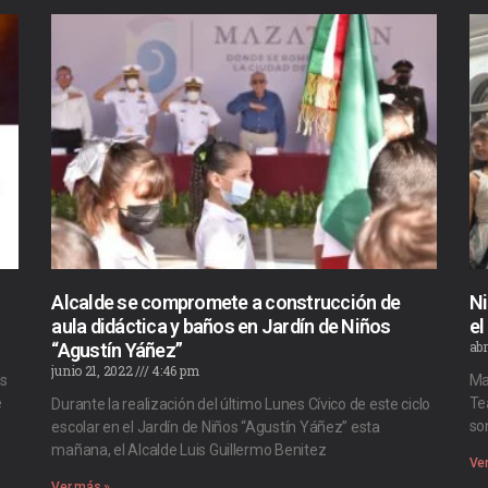
Alcalde se compromete a construcción de
Ni
aula didáctica y baños en Jardín de Niños
el
abr
“Agustín Yáñez”
junio 21, 2022
4:46 pm
es
Maz
e
Te
Durante la realización del último Lunes Cívico de este ciclo
so
escolar en el Jardín de Niños “Agustín Yáñez” esta
mañana, el Alcalde Luis Guillermo Benitez
Ve
Ver más »