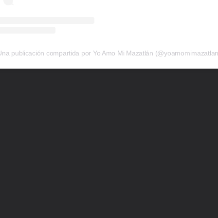
Una publicación compartida por Yo Amo Mi Mazatlán (@yoamomimazatlan