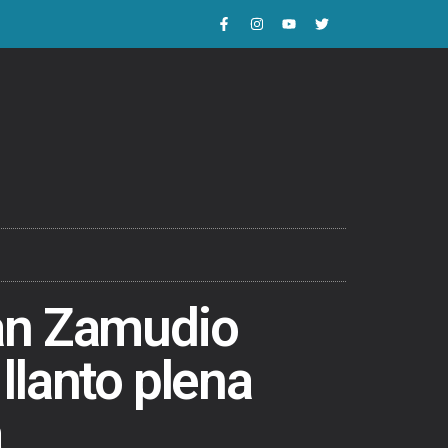
an Zamudio
llanto plena
a