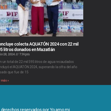
ncluye colecta AQUATÓN 2024 con 22 mil
5 litros donados en Mazatlán
io 28, 2024
7:36 pm
n un total de 22 mil 595 litros de agua recaudados
ncluyó el AQUATÓN 2024, superando la cifra del año
sado que fue de 15
r más »
s derechos reservados por Yo amo mi