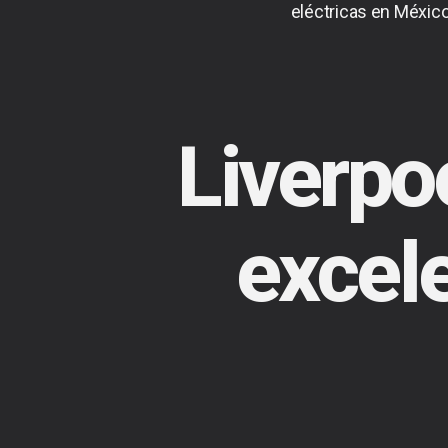
eléctricas en México
Liverp
excele