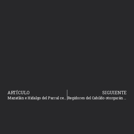
ARTÍCULO
SIGUIENTE
Mazatlán e Hidalgo del Parral celebran firma de hermanamiento
Regidores del Cabildo otorgarán reconocimiento al mérito femenino