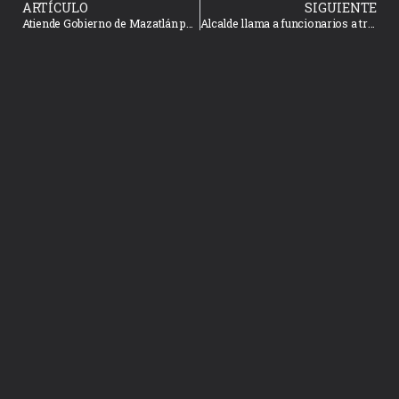
ARTÍCULO
SIGUIENTE
Atiende Gobierno de Mazatlán pasos superiores vehiculares, con limpieza
Alcalde llama a funcionarios a trabajar con humanidad y respeto a la ciudadanía