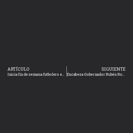
ARTÍCULO
SIGUIENTE
Inicia fin de semana futbolero en Mazatlán
Encabeza Gobernador Rubén Rocha Moya Sesión Ordinaria del Consejo Estatal de Protección Civil