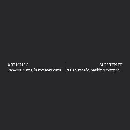
ARTÍCULO
SIGUIENTE
Vanessa Gama, la voz mexicana que conquista el Festival Allegro Vivo en Austria
Perla Saucedo, pasión y compromiso en el arte teatral y la danza