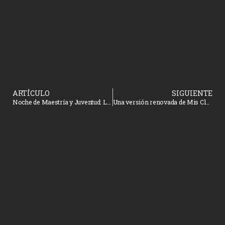
ARTÍCULO
SIGUIENTE
Noche de Maestría y Juventud: La Pianista Rocío González Benítez ofrecerá una “Velada Pianística”
Una versión renovada de Mis Clásicas con Mariachi ofrecerá Oscar Gómez acompañado por el Mariachi Tradicional