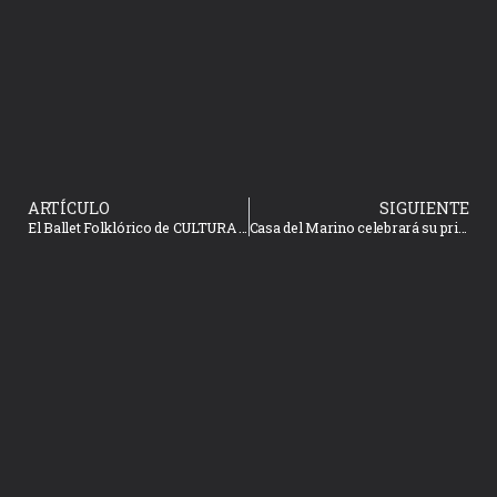
ARTÍCULO
SIGUIENTE
El Ballet Folklórico de CULTURA supera la amenaza de lluvia y triunfa en la López Mateos
Casa del Marino celebrará su primer aniversario con magistral conferencia sobre ciclones tropicales