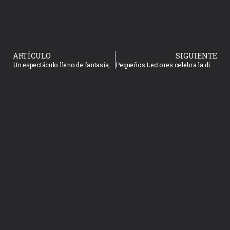
ARTÍCULO
SIGUIENTE
Un espectáculo lleno de fantasía, esperanza, amor y música en vivo con la Camerata Mazatlán
Pequeños Lectores celebra la diversidad lingüística con la lectura ¡Es un zorro! En la Biblioteca Manuel Bonilla