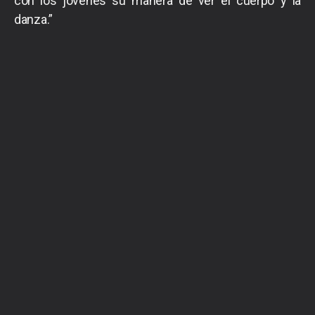
con los jóvenes su manera de ver el cuerpo y la
danza.”