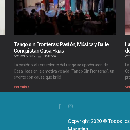
Tango sin Fronteras: Pasión, Música y Baile
La
Conquistan Casa Haas
de
octubre 5, 2025
10:50 pm
oct
La pasión y el sentimiento del tango se apoderaron de
La
Casa Haas en la emotiva velada “Tango Sin Fronteras”, un
Co
evento con causa que brilló
pro
Ver más »
Ve
Copyright 2020 © Todos lo
Mazatlán.