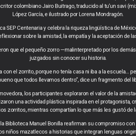
escritor colombiano Jairo Buitrago, traducido al tu’un savi (
López García, e ilustrado por Lorena Mondragón.
eca SEP Centenaria y celebra la riqueza lingüística de Méxic
reflexionar sobre la amistad, la empatía y la aceptación de la
rieron que el pequeño zorro —malinterpretado por los dem
juzgados sin conocer su historia.
a con el zorrito, porque no tenía casa ni iba a la escuela…
bueno que todos llevamos dentro”, dice un fragmento del li
movedora, los participantes exploraron el valor de la amista
lizaron una actividad plástica inspirada en el protagonista,
os zorritos, mientras compartían lo que más les gustó de la
 Biblioteca Manuel Bonilla reafirman su compromiso con la
los niños mazatlecos a historias que integran lenguas origin