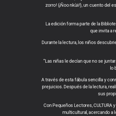
zorro! (¡Ñoo nkùii!), un cuento del 
La edición forma parte de la Bibliot
que invita a 
Durante la lectura, los niños descub
“Las niñas le decían que no se juntar
lo 
A través de esta fábula sencilla y con
prejuicios. Después de la lectura, rea
sus propi
Con Pequeños Lectores, CULTURA y la
multicultural, acercando a 