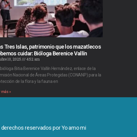
s Tres Islas, patrimonio que los mazatlecos
bemos cuidar: Bióloga Berenice Vallín
ubre 10, 2025
4:52 am
 bióloga Bitia Berenice Vallín Hernández, enlace de la
misión Nacional de Áreas Protegidas (CONANP) para la
tección de la flora y la fauna en
r más »
s derechos reservados por Yo amo mi