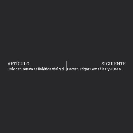
ARTÍCULO
SIGUIENTE
Colocan nueva señalética vial y de nomenclatura en calles del Centro Histórico
Pactan Edgar González y JUMAPAM obras con usuarios de Villa Unión