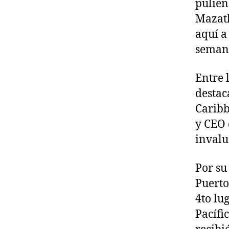
pulien
Mazatl
aquí a
semana
Entre 
destac
Caribb
y CEO 
invalu
Por su
Puerto
4to lu
Pacífi