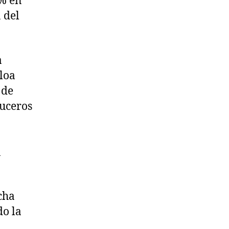
0% en
 del
a
loa
 de
ruceros
a
cha
do la