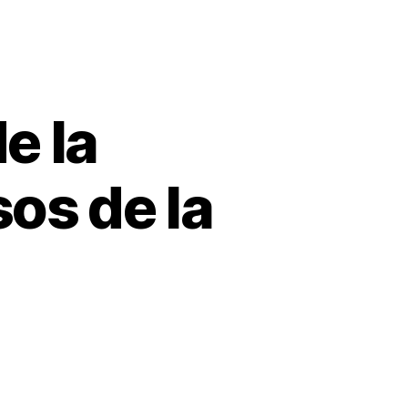
e la
os de la