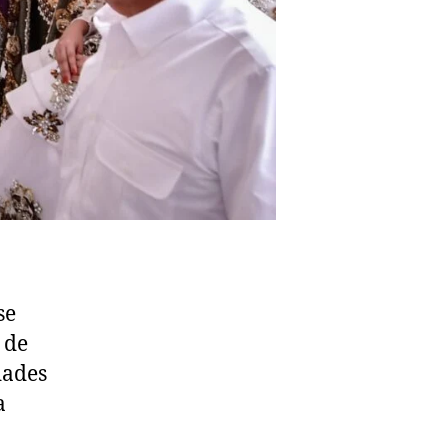
se
 de
dades
a