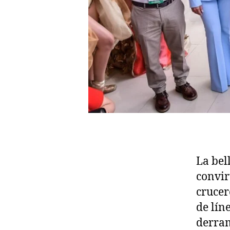
La bell
convir
crucer
de lín
derram