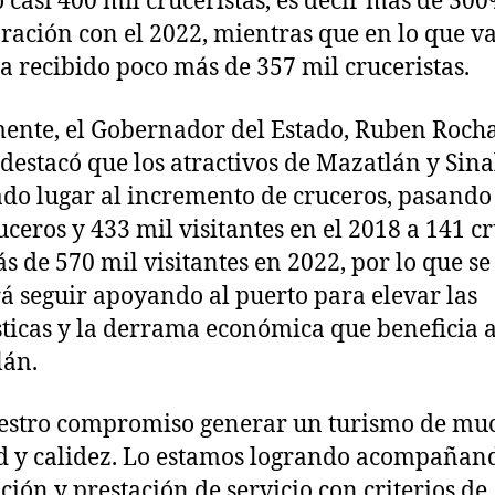
ó casi 400 mil cruceristas, es decir más de 30
ación con el 2022, mientras que en lo que va
a recibido poco más de 357 mil cruceristas.
ente, el Gobernador del Estado, Ruben Roch
destacó que los atractivos de Mazatlán y Sina
do lugar al incremento de cruceros, pasando
uceros y 433 mil visitantes en el 2018 a 141 c
s de 570 mil visitantes en 2022, por lo que se
á seguir apoyando al puerto para elevar las
sticas y la derrama económica que beneficia 
lán.
estro compromiso generar un turismo de mu
d y calidez. Lo estamos logrando acompañan
ión y prestación de servicio con criterios de