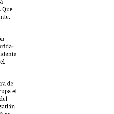
 a
. Que
nte,
ón
orida-
sidente
el
ora de
cupa el
 del
zatlán