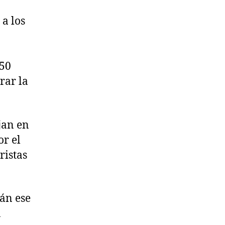
a los
150
rar la
jan en
or el
ristas
lán ese
a