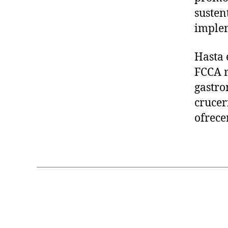
susten
implem
Hasta 
FCCA r
gastro
crucer
ofrecer