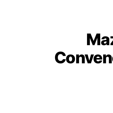
Maz
Convenc