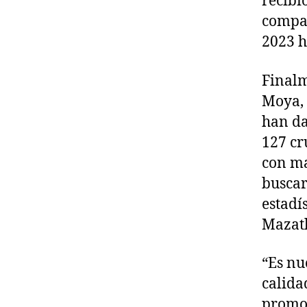
recibi
compar
2023 h
Finalm
Moya, 
han da
127 cr
con má
buscar
estadí
Mazat
“Es nu
calida
promoc