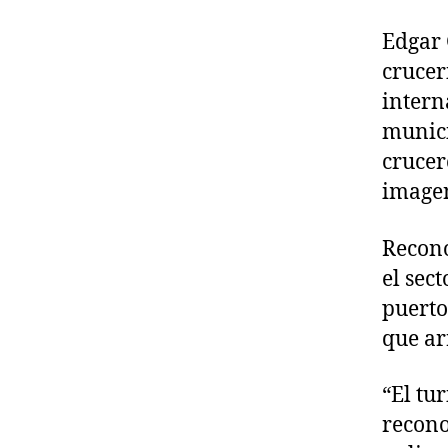
Edgar 
crucer
intern
munici
crucer
imagen
Recono
el sect
puerto
que ar
“El tu
recono