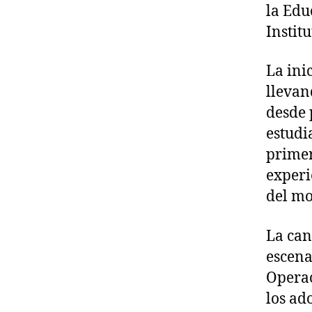
la Edu
Instit
La ini
llevan
desde 
estudi
primer
experi
del mo
La can
escena
Operac
los ad