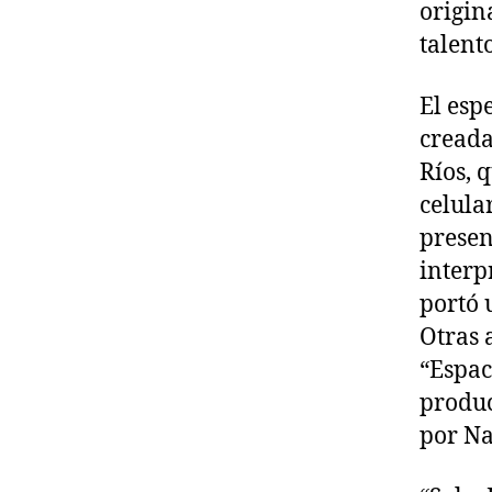
origin
talent
El esp
creada
Ríos, 
celula
presen
interp
portó u
Otras 
“Espac
produc
por Na