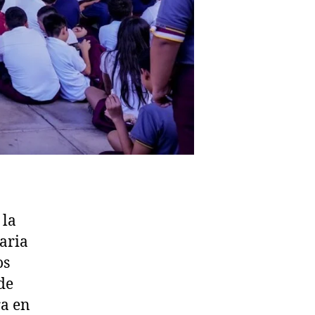
 la
aria
os
de
ra en