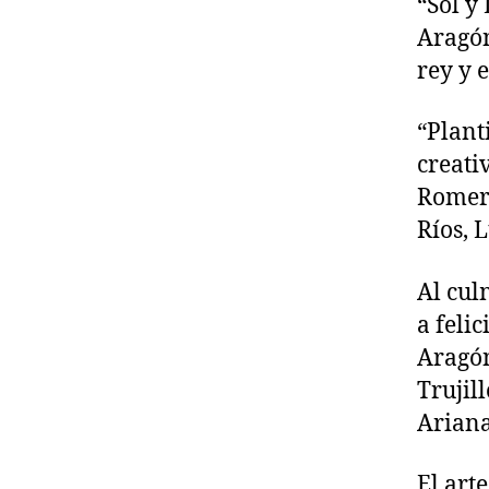
“Sol y
Aragón
rey y e
“Plant
creati
Romero
Ríos, 
Al cul
a felic
Aragón
Trujil
Ariana
El art