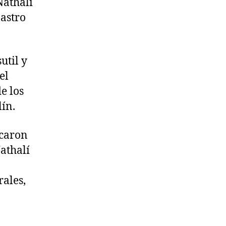
Nathalí
 astro
util y
el
e los
ín.
rcaron
Nathalí
rales,