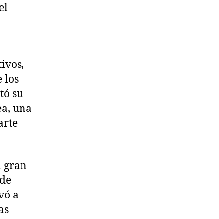
el
tivos,
 los
tó su
ea, una
arte
n gran
 de
vó a
as