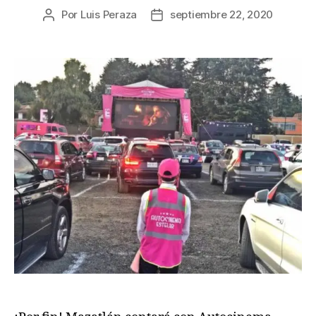
Por
Luis Peraza
septiembre 22, 2020