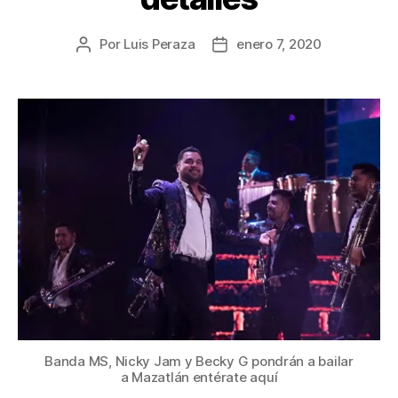
Por
Luis Peraza
enero 7, 2020
Banda MS, Nicky Jam y Becky G pondrán a bailar
a Mazatlán entérate aquí